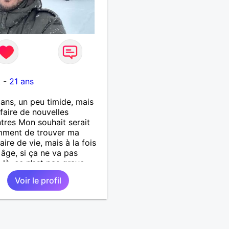
7
t
-
21 ans
1 ans, un peu timide, mais
 faire de nouvelles
tres Mon souhait serait
mment de trouver ma
aire de vie, mais à la fois
âge, si ça ne va pas
-là, ce n’est pas grave…
Voir le profil