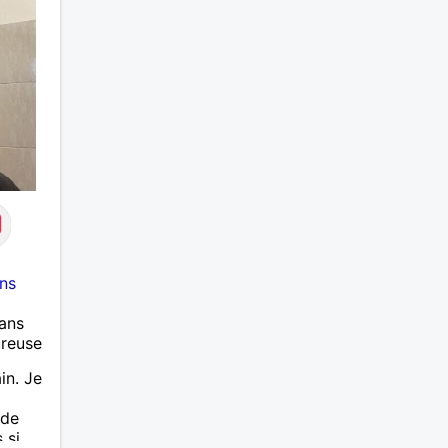
profiteuse et autres joyeuseté
passer votre chemin, vous ne
m'intéressez pas du tout!
ns
ans
ureuse
in. Je
 de
 si