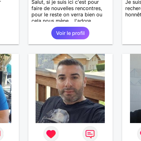
r
Salut, si je suis ici c'est pour
Je sui
faire de nouvelles rencontres,
recher
pour le reste on verra bien ou
honnêt
cela nous mène . J'adore
découvrir de nouvelles choses ,
Voir le profil
alors si vous voulez m'initier à
l'une de vos activités je suis
partant.