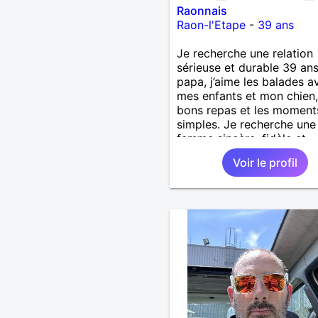
Raonnais
Raon-l'Etape
-
39 ans
Je recherche une relation
sérieuse et durable 39 ans
papa, j’aime les balades a
mes enfants et mon chien,
bons repas et les moment
simples. Je recherche une
femme sincère, fidèle et
sérieuse, avec qui constru
Voir le profil
belle histoire. Je ne veux 
perdre mon temps, juste t
la bonne personne. ❤️