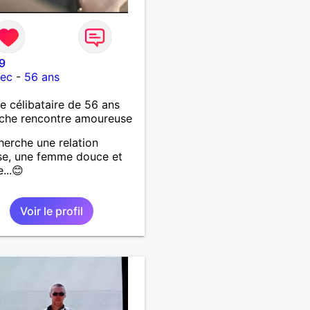
9
lec
-
56 ans
célibataire de 56 ans
che rencontre amoureuse
herche une relation
se, une femme douce et
e...😊
Voir le profil