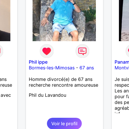
Phil ippe
Pana
Bormes-les-Mimosas
-
67 ans
Montvi
ans
Homme divorcé(e) de 67 ans
Je sui
ureuse
recherche rencontre amoureuse
respec
Les an
 avec
Phil du Lavandou
pour f
des pe
agréab
inf
Voir le profil