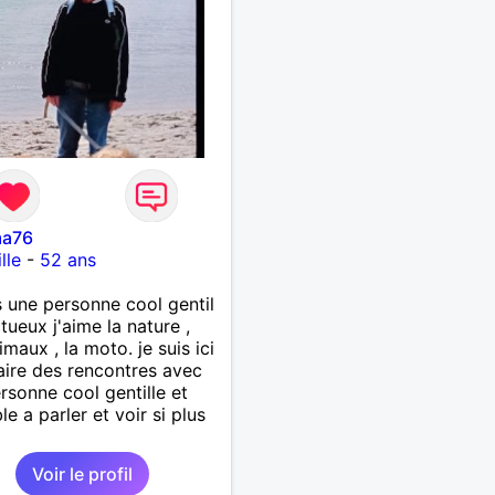
ma76
lle
-
52 ans
s une personne cool gentil
tueux j'aime la nature ,
imaux , la moto. je suis ici
aire des rencontres avec
rsonne cool gentille et
le a parler et voir si plus
Voir le profil