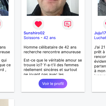
Sunshiro02
Juju1
Soissons
-
42 ans
Lucha
ans
Homme célibataire de 42 ans
J’ai 2
ureuse
recherche rencontre amoureuse
prêt à
rencon
 qui
Est-ce que le véritable amour se
évide
ue ce
trouve ici? Y-a-t'il des femmes
parten
rd ,
réellement sincères et surtout
à mon 
ne jouant pas avec les
jusque
f tout
sentiments des hommes? Etant
Voir le profil
s pour
un homme protecteur et
bienveillant, je veux continuer
d'y croire et pouvoir enfin
former la petite famille que je
désir temps. Faux profil,