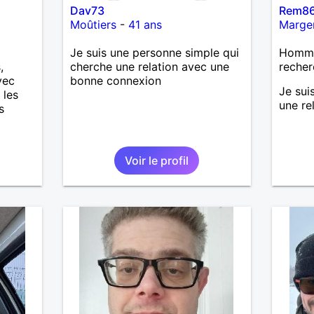
Dav73
Rem8
Moûtiers
-
41 ans
Marge
Je suis une personne simple qui
Homme 
,
cherche une relation avec une
recher
vec
bonne connexion
Je sui
 les
une re
s
ire une
Voir le profil
pas
rouver