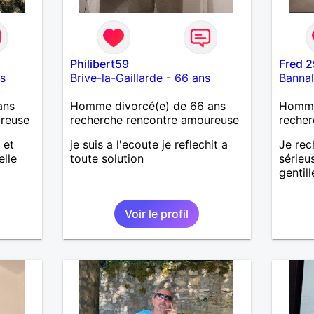
Philibert59
Fred 2
s
Brive-la-Gaillarde
-
66 ans
Banna
ans
Homme divorcé(e) de 66 ans
Homme 
ureuse
recherche rencontre amoureuse
recher
 et
je suis a l'ecoute je reflechit a
Je rec
elle
toute solution
sérieu
gentill
Voir le profil