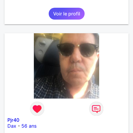
Voir le profil
Pjr40
Dax
-
56 ans