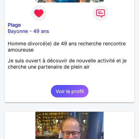
bien dramatique ! Du moins je le pense……Je suis un
homme facile à vivre. À vous si vous le souhaitez,
d’apprendre à me connaître davantage. J’en serai
ravi….A très bientôt je l’espère.
Plage
Bayonne
-
49 ans
Homme divorcé(e) de 49 ans recherche rencontre
amoureuse
Je suis ouvert à découvir de nouvelle activité et je
cherche une partenaire de plein air
Voir le profil