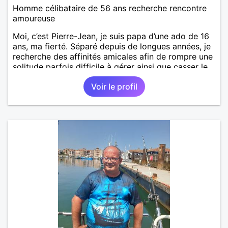
Homme célibataire de 56 ans recherche rencontre
amoureuse
Moi, c’est Pierre-Jean, je suis papa d’une ado de 16
ans, ma fierté. Séparé depuis de longues années, je
recherche des affinités amicales afin de rompre une
solitude parfois difficile à gérer ainsi que casser le
vague à l’âme. L’amitié reste extrêmement
Voir le profil
importante à mes yeux mais peut se décliner en des
sentiments plus puissants. « Le temps fera son
œuvre » disait Arthur Schopenhauer, philosophe
allemand que j’adore. J’aime discuter sans pour
autant être trop locace. Je suis bourré de qualités
avec très peu de défauts. Je suis altruiste,
bienveillant, empathique, attentionné, honnête,
respectueux, doux de caractère et compréhensif : je
laisse « glisser » beaucoup de choses. Mais ne vous
m’éprenez pas Mesdames, si une personne que
j’aime me trahit une fois, il n’y aura pas de seconde
chance et je l’effacerai à « vitam eternam ».
Néanmoins, je suis un tout petit peu maniaque ainsi
qu’impatient. J’essaye de faire des efforts. Rien de