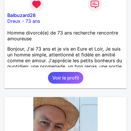
Balbuzard28
Dreux
-
73 ans
Homme divorcé(e) de 73 ans recherche rencontre
amoureuse
Bonjour, J'ai 73 ans et je vis en Eure et Loir, Je suis
un homme simple, attentionné et fidèle en amitié
comme en amour. J'apprécie les petits bonheurs du
quotidien; une promenade, un bon repas, une sortie,
une discision agréable ou un moment de détente à
Voir le profil
deux. Je souhaite rencontrer une femme douce,
honnête et bienveillante, avec qui partager des
moments de complicité, de rire et de confiance. Je
crois qu'une belle relation commence souvent par
une belle amitié et qu'il n'est jamais trop tard pour
écrire une nouvelle histoire. Si vous aimez les
échanges sincères, les valeurs de respect et de
simplicité, nous pourrions faire connaissance autour
d'un café suivi d'une balade, sans précipitation et
laisser le temps faire le reste. Au plaisir de vous lire.