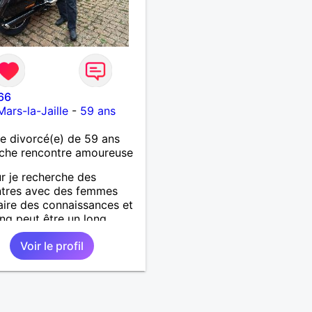
66
Mars-la-Jaille
-
59 ans
 divorcé(e) de 59 ans
che rencontre amoureuse
r je recherche des
ntres avec des femmes
aire des connaissances et
ling peut être un long
. Je laisse le destin nous
Voir le profil
. Je suis un homme simple
e et fidèle.