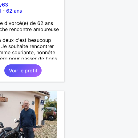
y63
l
-
62 ans
 divorcé(e) de 62 ans
che rencontre amoureuse
à deux c'est beaucoup
 Je souhaite rencontrer
mme souriante, honnête
cère pour passer de bons
s, qui aime plaisanter, se
Voir le profil
r et partager, je le
te, notre complicité.
 beaucoup les chantiers
donnée pour se défouler,
axer, se détendre et
ment prendre du bon
 C'est difficile de tout
n quelques lignes. En
che, vous pouvez me
ter pour avoir plus
rmations. A bientôt