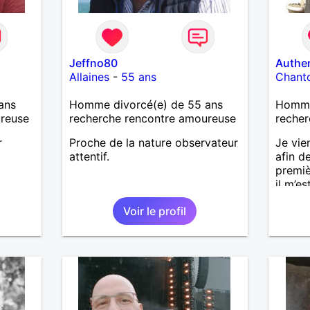
Jeffno80
Authe
Allaines
-
55 ans
Chant
ans
Homme divorcé(e) de 55 ans
Homme 
ureuse
recherche rencontre amoureuse
recher
r
Proche de la nature observateur
Je vie
attentif.
afin d
premiè
il m’es
une vie
Voir le profil
aujour
annive
rencon
les mê
quelqu