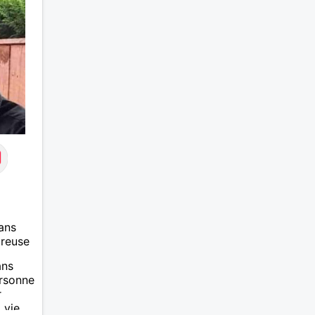
ans
ureuse
ans
ersonne
r
 vie