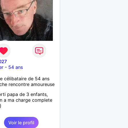
027
er
-
54 ans
célibataire de 54 ans
che rencontre amoureuse
erti papa de 3 enfants,
un a ma charge complete
)
Voir le profil