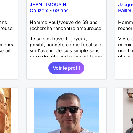
JEAN LIMOUSIN
Jacqu
Couzeix
-
69 ans
Bailleu
ans
Homme veuf/veuve de 69 ans
Homme
ureuse
recherche rencontre amoureuse
recher
Je suis extraverti, joyeux,
Vivre 
aleurs
positif, honnête en me focalisant
mieux.
erait
sur l'avenir. Je suis simple sans
une fe
prise de tête, juste aimant la vie.
et sin
Toujours en pensées positives,
moment
Voir le profil
heureux de vivre. Malgré mon
balade
veuvage je me tourne vers
souhai
l'avenir pour une deuxième vie
J'aime
intense, remplie de joie, de
de ran
tendresse et pourquoi pas par la
se rel
suite d'amour. Déjà dans un
finale
premier temps, se connaître,
temps.
puis s'apprécier et ensuite
dire e
l'avenir nous le dira N'ayez pas
revan
peur du niveau d'étude, je ne me
contac
prends pas la tête sur ce niveau.
d'info