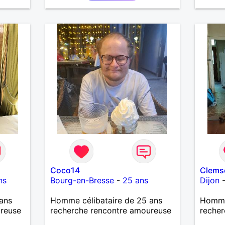
découvrir de nouvelles cultures,
c’est ce qui m’inspire le plus.
J’aimerais rencontrer quelqu’un
avec qui partager ces moments
simples et sincères.
Coco14
Clems
ns
Bourg-en-Bresse
-
25 ans
Dijon
ans
Homme célibataire de 25 ans
Homme
ureuse
recherche rencontre amoureuse
recher