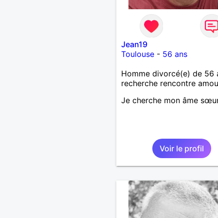
Jean19
Toulouse
-
56 ans
Homme divorcé(e) de 56 
recherche rencontre amo
Je cherche mon âme sœu
Voir le profil