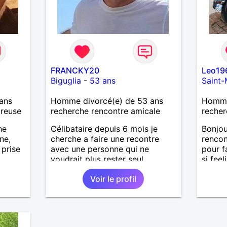
Mon meilleurs diplôme étant le
CEP certificat d'étude primaire.
Avec ce diplôme on sait que je
sais lire, écrire et compter. En
raison de mes principes je ne
corresponds pas avec les
demoiselles approchant les
FRANCKY20
Leo19
moins de 60 ans
Biguglia
-
53 ans
Saint-
ans
Homme divorcé(e) de 53 ans
Homme
ureuse
recherche rencontre amicale
recher
he
Célibataire depuis 6 mois je
Bonjou
ne,
cherche a faire une recontre
renco
 prise
avec une personne qui ne
pour f
voudrait plus rester seul ,
si fee
comme moi .
chemin
Voir le profil
guider
honnêt