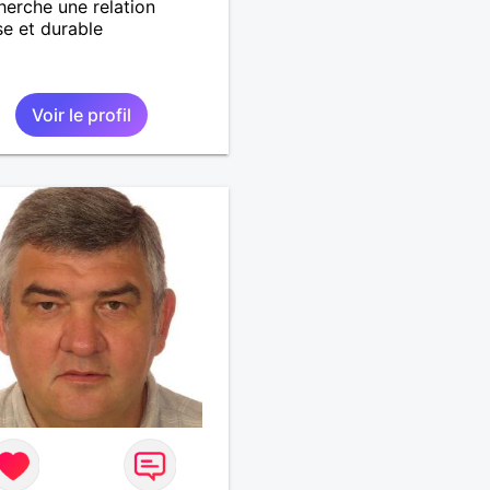
herche une relation
se et durable
Voir le profil