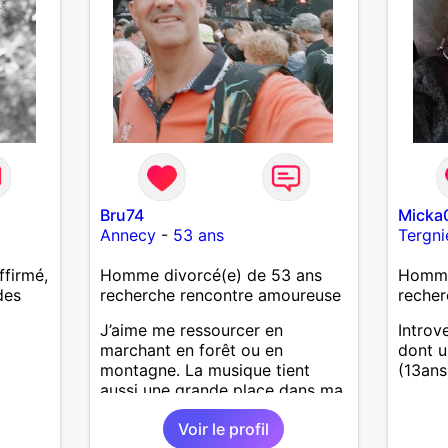
Bru74
Micka
Annecy
-
53 ans
Tergni
ffirmé,
Homme divorcé(e) de 53 ans
Homme 
des
recherche rencontre amoureuse
recher
J’aime me ressourcer en
Introv
marchant en forêt ou en
dont 
montagne. La musique tient
(13ans
aussi une grande place dans ma
vie : j’adore aller à des concerts
Voir le profil
ou à des festivals. Voyager et