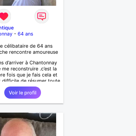
ntique
onnay
-
64 ans
célibataire de 64 ans
che rencontre amoureuse
ns d’arriver à Chantonnay
e me reconstruire .c’est la
re fois que je fais cela et
t difficile de résumer toute
.je suis à la retraite et
Voir le profil
d’hui c’est mon
rsaire !J’aimerais
trer quelqu’un qui partage
mes valeurs qui font de
’un un être humain