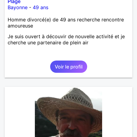
Plage
Bayonne
-
49 ans
Homme divorcé(e) de 49 ans recherche rencontre
amoureuse
Je suis ouvert à découvir de nouvelle activité et je
cherche une partenaire de plein air
Voir le profil