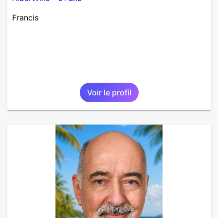
Francis
Voir le profil