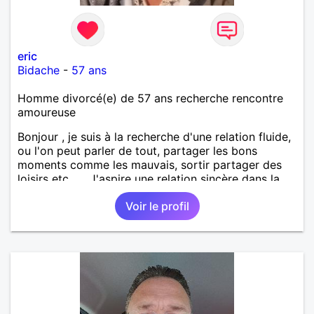
eric
Bidache
-
57 ans
Homme divorcé(e) de 57 ans recherche rencontre
amoureuse
Bonjour , je suis à la recherche d'une relation fluide,
ou l'on peut parler de tout, partager les bons
moments comme les mauvais, sortir partager des
loisirs etc.... . J'aspire une relation sincère dans la
confiance .
Voir le profil