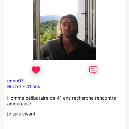
coco07
Burzet
-
41 ans
Homme célibataire de 41 ans recherche rencontre
amoureuse
je suis vivant