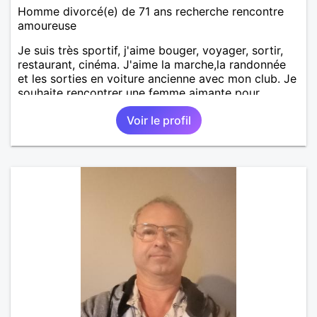
Homme divorcé(e) de 71 ans recherche rencontre
amoureuse
Je suis très sportif, j'aime bouger, voyager, sortir,
restaurant, cinéma. J'aime la marche,la randonnée
et les sorties en voiture ancienne avec mon club. Je
souhaite rencontrer une femme aimante pour,
partager, aimer et la rendre heureuse. Je souhaite
Voir le profil
partager tous les bons moments que la vie nous
propose sereinement et sans prise de tête. Je
prends soin de moi et je souhaite rencontrer une
femme qui en fait de même, qu'elle soit féminine et
authentique, les rides ne me font pas peur.