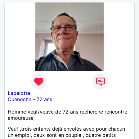
Lapelotte
Quenoche
-
72 ans
Homme veuf/veuve de 72 ans recherche rencontre
amoureuse
Veuf ,trois enfants dejà envolés avec pour chacun
un emploi, deux sont en couple , quatre petits