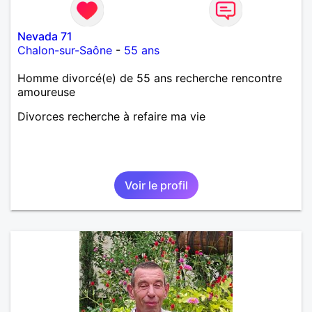
Nevada 71
Chalon-sur-Saône
-
55 ans
Homme divorcé(e) de 55 ans recherche rencontre
amoureuse
Divorces recherche à refaire ma vie
Voir le profil