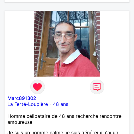
Marc891302
La Ferté-Loupière
-
48 ans
Homme célibataire de 48 ans recherche rencontre
amoureuse
Je suis un homme calme, je suis généreux, j'ai un