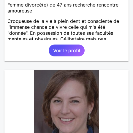
Femme divorcé(e) de 47 ans recherche rencontre
amoureuse
Croqueuse de la vie à plein dent et consciente de
l'immense chance de vivre celle qui m'a été
"donnée". En possession de toutes ses facultés
mentales et physiques. Célibataire mais pas
solitaire, je mène une vie bien remplie. Je ne suis
Voir le profil
pas sur ce site par dépit, ni en tant que
représentatrice de la Femme Divorcée Mal dans sa
peau. A bientôt.