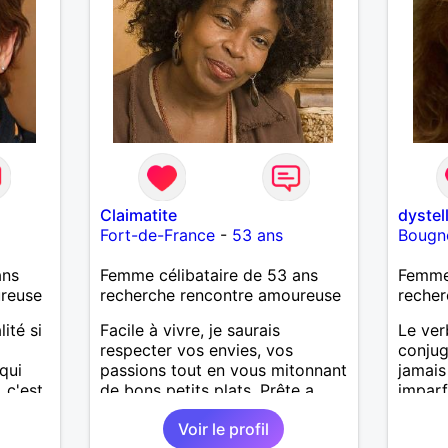
Claimatite
dystel
Fort-de-France
-
53 ans
Bougn
ans
Femme célibataire de 53 ans
Femme
ureuse
recherche rencontre amoureuse
recher
ité si
Facile à vivre, je saurais
Le ver
respecter vos envies, vos
conjug
qui
passions tout en vous mitonnant
jamais
 c'est
de bons petits plats. Prête a
imparf
tente
vivre auprès d'un homme franc,
condit
Voir le profil
sincère généreux et affectueux...