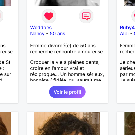
Weddoes
Ruby4
Nancy
-
50 ans
Albi
-
ans
Femme divorcé(e) de 50 ans
Femme
ureuse
recherche rencontre amoureuse
recher
de St
Croquer la vie à pleines dents,
Je che
 :
croire en l’amour vrai et
sérieu
e sur
réciproque… Un homme sérieux,
par mo
d'
honnête / fidèle, qui saurait me
Je sui
ne vaut
faire rire à nouveau, est le bien
vous ac
Voir le profil
ques
venu !
our
entre
evoir.
.