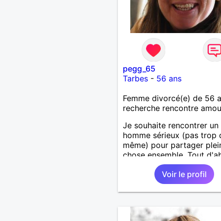
pegg_65
Tarbes
-
56 ans
Femme divorcé(e) de 56 
recherche rencontre amo
Je souhaite rencontrer un
homme sérieux (pas trop
même) pour partager plei
chose ensemble. Tout d'a
apprenons à nous connaitr
Voir le profil
l'étincelle se déclenche, a
pourquoi pas !