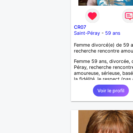
CR07
Saint-Péray
-
59 ans
Femme divorcé(e) de 59 
recherche rencontre amo
Femme 59 ans, divorcée, 
Péray, recherche rencontre
amoureuse, sérieuse, basé
la fidélité, le respect (pas 
aventure d'un soir). Rien 
Voir le profil
une rencontre après quel
échanges par messages p
savoir si il y a un feeling 
les deux et le désir de se r
Au plaisir de se découvrir..