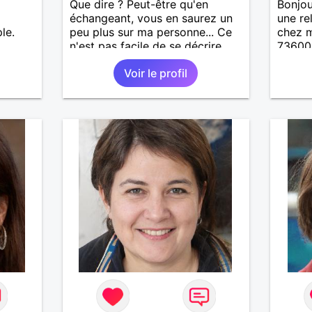
Que dire ? Peut-être qu'en
Bonjou
échangeant, vous en saurez un
une re
le.
peu plus sur ma personne... Ce
chez m
n'est pas facile de se décrire
73600.
soi-même
50km .
Voir le profil
entre 
de pré
qui n 
contac
ex...s
recher
répondr