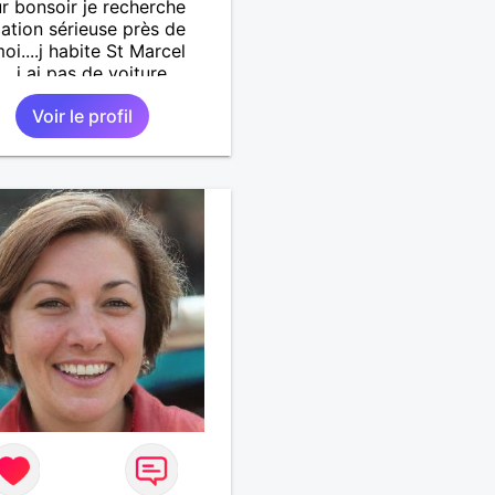
r bonsoir je recherche
lation sérieuse près de
oi....j habite St Marcel
...j ai pas de voiture
.. quelqu'un qui aurait
Voir le profil
55 et 64 ans...sans enfants
férence même adultes et
aurait garder aucun
t avec une où plusieurs
i vous correspondez à ma
che ecrivez moi je vous
ai...