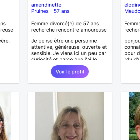
amendinette
elodin
Pruines
-
57 ans
Meud
ans
Femme divorcé(e) de 57 ans
Femme
ureuse
recherche rencontre amoureuse
recher
ère,
Je pense être une personne
bonjour
attentive, généreuse, ouverte et
conna
sensible. Je viens ici un peu par
pour d
curiosité et parce que j'ai le
rdv d'
sentiment que de temps en
menteu
Voir le profil
temps, le destin à besoin d'un
petit coup de pouce!