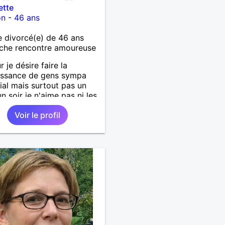
ette
on
-
46 ans
 divorcé(e) de 46 ans
che rencontre amoureuse
 je désire faire la
issance de gens sympa
ial mais surtout pas un
un soir je n'aime pas ni les
rs ni les pervers.
Voir le profil