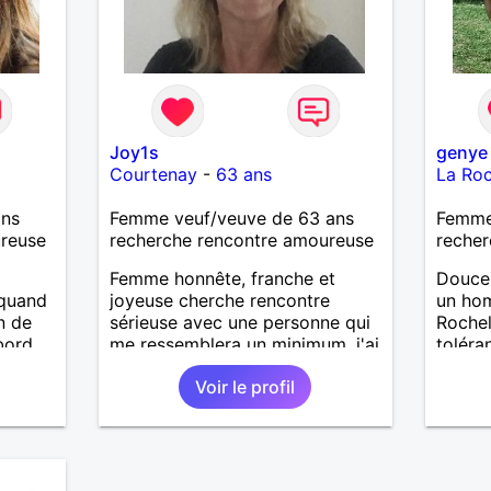
Joy1s
genye
Courtenay
-
63 ans
La Roc
ans
Femme veuf/veuve de 63 ans
Femme
ureuse
recherche rencontre amoureuse
recher
Femme honnête, franche et
Douce 
 quand
joyeuse cherche rencontre
un ho
n de
sérieuse avec une personne qui
Rochel
bord
me ressemblera un minimum. j'ai
toléra
e et si
des défauts comme tout le
profit
Voir le profil
lors
monde et souhaite une vie
sereine dans une relation sur du
long terme.