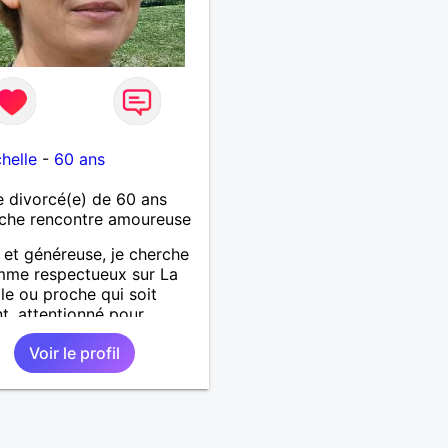
helle
-
60 ans
 divorcé(e) de 60 ans
che rencontre amoureuse
et généreuse, je cherche
mme respectueux sur La
le ou proche qui soit
nt, attentionné pour
er de la vie à deux.
Voir le profil