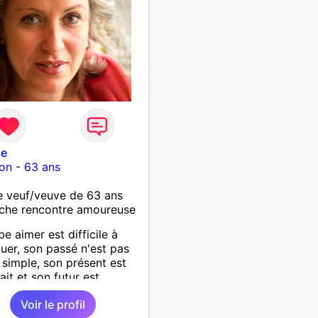
le
on
-
63 ans
 veuf/veuve de 63 ans
che rencontre amoureuse
be aimer est difficile à
uer, son passé n'est pas
 simple, son présent est
ait et son futur est
ionnel.
Voir le profil