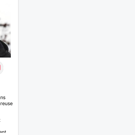
ans
ureuse
t
ent