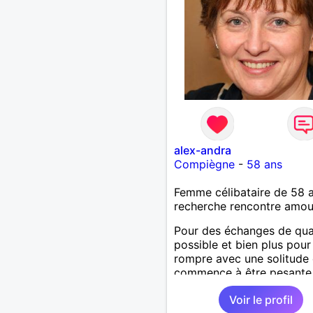
alex-andra
Compiègne
-
58 ans
Femme célibataire de 58 
recherche rencontre amo
Pour des échanges de qual
possible et bien plus pour
rompre avec une solitude 
commence à être pesante,
si beau à deux quand l'en
Voir le profil
fait loi.