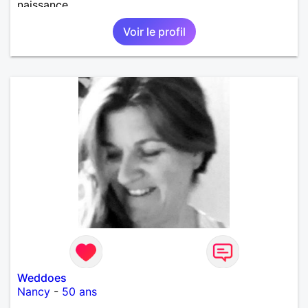
naissance.
Voir le profil
Weddoes
Nancy
-
50 ans