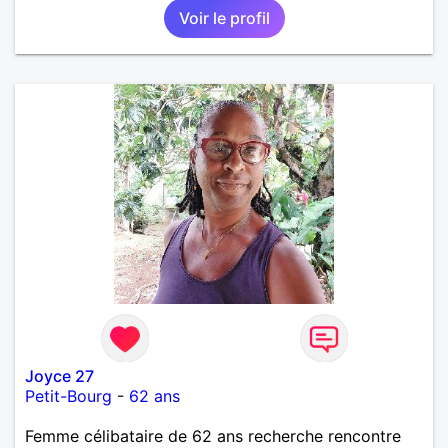
Voir le profil
Joyce 27
Petit-Bourg
-
62 ans
Femme célibataire de 62 ans recherche rencontre