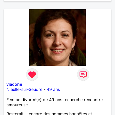
viadone
Nieulle-sur-Seudre
-
49 ans
Femme divorcé(e) de 49 ans recherche rencontre
amoureuse
Resterait-il encore des hommes honnêtes et