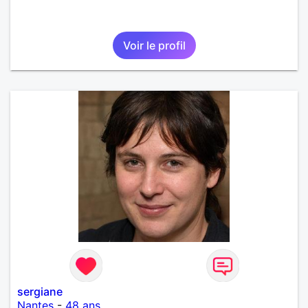
Voir le profil
sergiane
Nantes
-
48 ans