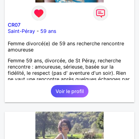
CR07
Saint-Péray
-
59 ans
Femme divorcé(e) de 59 ans recherche rencontre
amoureuse
Femme 59 ans, divorcée, de St Péray, recherche
rencontre : amoureuse, sérieuse, basée sur la
fidélité, le respect (pas d' aventure d'un soir). Rien
ne vaut une rencontre après quelques échanges par
messages pour savoir si il y a un feeling entre les
Voir le profil
deux et le désir de se revoir. Au plaisir de se
découvrir...