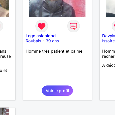
 de
actère
hoses.
Legolasleblond
DavyM
as
Roubaix
-
39 ans
Issoire
ne que
 n’y
ans
Homme très patient et calme
Homme 
ce et
ureuse
recher
suis un
A déco
nsi
e et
aire
le
e
Voir le profil
us le
me
serai
père.