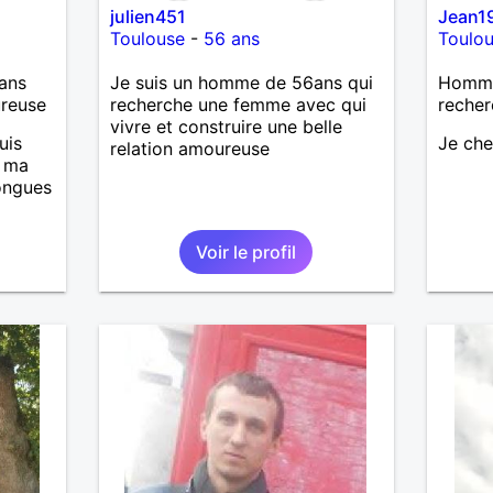
julien451
Jean1
Toulouse
-
56 ans
Toulo
ans
Je suis un homme de 56ans qui
Homme
ureuse
recherche une femme avec qui
recher
vivre et construire une belle
uis
Je ch
relation amoureuse
, ma
longues
Voir le profil
is
casser
reste
à mes
r en
ants.
e »
r,
’adore.
autant
bourré