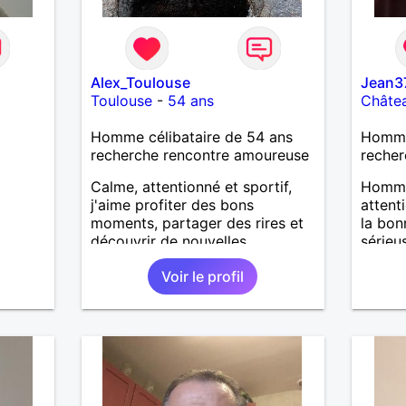
Alex_Toulouse
Jean3
Toulouse
-
54 ans
Châtea
Homme célibataire de 54 ans
Homme
recherche rencontre amoureuse
recher
Calme, attentionné et sportif,
Homme
j'aime profiter des bons
attent
moments, partager des rires et
la bon
découvrir de nouvelles
sérieus
expériences. Sincère et à
Voir le profil
l'écoute, je recherche une
personne avec qui construire
une belle complicité et une
relation authentique.