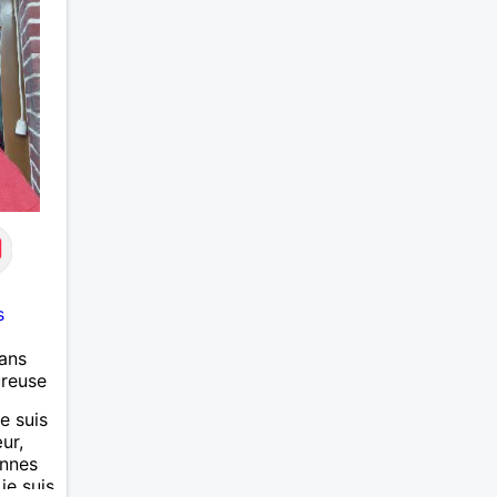
s
ans
ureuse
e suis
ur,
onnes
 je suis