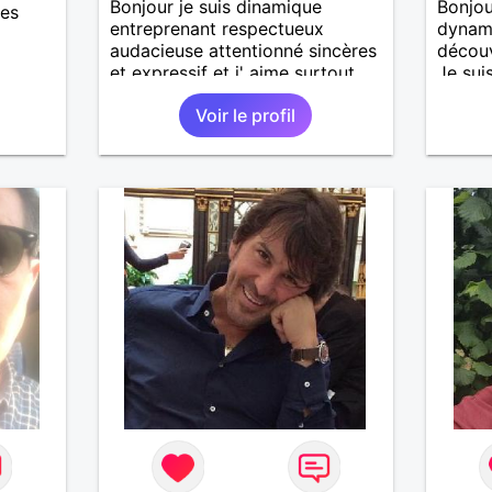
Bonjour je suis dinamique
Bonjou
des
entreprenant respectueux
dynami
audacieuse attentionné sincères
découv
et expressif et j' aime surtout
Je sui
les câlins et à les partager avec
sport,
Voir le profil
humour et amour bisous à+ à
autres
bientôt
avec m
des mo