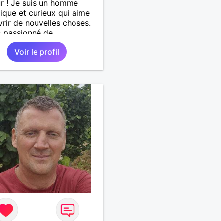
r ! Je suis un homme
que et curieux qui aime
rir de nouvelles choses.
s passionné de
musique douce,ballade et
Voir le profil
 J'adore passer du temps
es proches et partager
ments inoubliables.