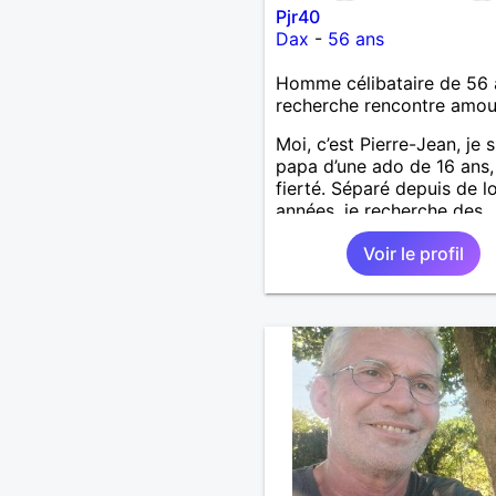
Pjr40
Dax
-
56 ans
Homme célibataire de 56 
recherche rencontre amo
Moi, c’est Pierre-Jean, je s
papa d’une ado de 16 ans
fierté. Séparé depuis de 
années, je recherche des
affinités amicales afin de
Voir le profil
rompre une solitude parfo
difficile à gérer ainsi que 
le vague à l’âme. L’amitié 
extrêmement importante 
yeux mais peut se décline
des sentiments plus puiss
« Le temps fera son œuvr
disait Arthur Schopenhaue
philosophe allemand que j
J’aime discuter sans pour 
être trop locace. Je suis 