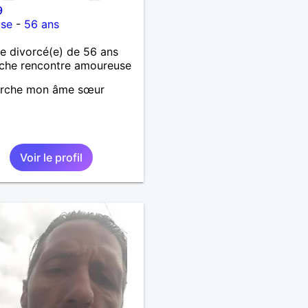
9
use
-
56 ans
 divorcé(e) de 56 ans
che rencontre amoureuse
erche mon âme sœur
Voir le profil