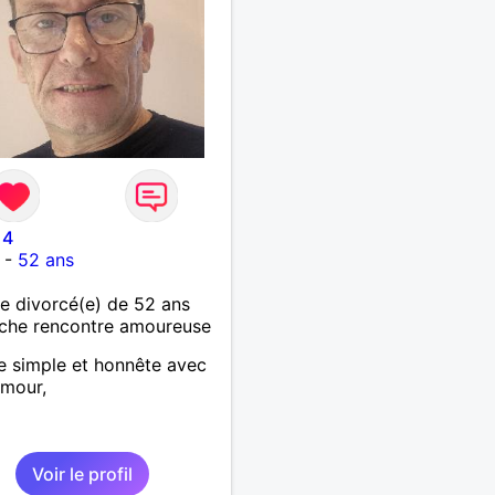
14
-
52 ans
 divorcé(e) de 52 ans
che rencontre amoureuse
 simple et honnête avec
umour,
Voir le profil