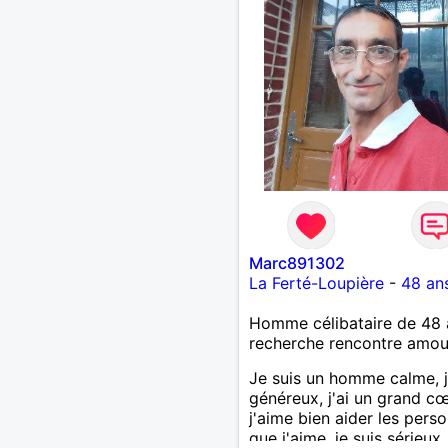
Marc891302
La Ferté-Loupière
-
48 an
Homme célibataire de 48 
recherche rencontre amo
Je suis un homme calme, j
généreux, j'ai un grand cœ
j'aime bien aider les pers
que j'aime, je suis sérieux,