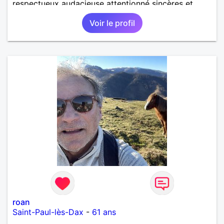
respectueux audacieuse attentionné sincères et
expressif et j' aime surtout les câlins et à les
Voir le profil
partager avec humour et amour bisous à+ à bientôt
roan
Saint-Paul-lès-Dax
-
61 ans