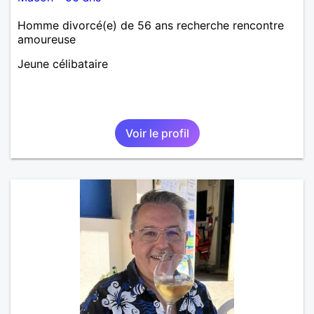
Homme divorcé(e) de 56 ans recherche rencontre
amoureuse
Jeune célibataire
Voir le profil