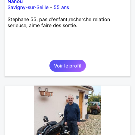
Nanou
Savigny-sur-Seille
-
55 ans
Stephane 55, pas d'enfant,recherche relation
serieuse, aime faire des sortie.
Voir le profil