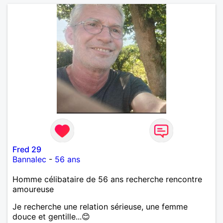
Fred 29
Bannalec
-
56 ans
Homme célibataire de 56 ans recherche rencontre
amoureuse
Je recherche une relation sérieuse, une femme
douce et gentille...😊