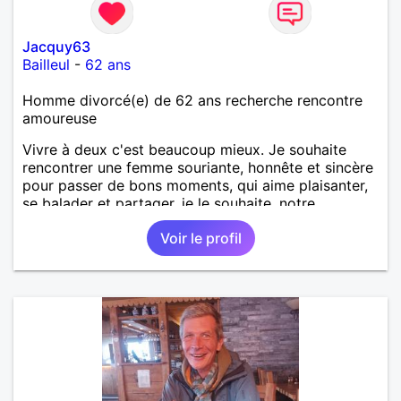
Jacquy63
Bailleul
-
62 ans
Homme divorcé(e) de 62 ans recherche rencontre
amoureuse
Vivre à deux c'est beaucoup mieux. Je souhaite
rencontrer une femme souriante, honnête et sincère
pour passer de bons moments, qui aime plaisanter,
se balader et partager, je le souhaite, notre
complicité. J'aime beaucoup les chantiers de
Voir le profil
randonnée pour se défouler, se relaxer, se détendre
et finalement prendre du bon temps. C'est difficile
de tout dire en quelques lignes. En revanche, vous
pouvez me contacter pour avoir plus
d'informations. A bientôt