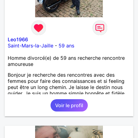
Leo1966
Saint-Mars-la-Jaille
-
59 ans
Homme divorcé(e) de 59 ans recherche rencontre
amoureuse
Bonjour je recherche des rencontres avec des
femmes pour faire des connaissances et si feeling
peut être un long chemin. Je laisse le destin nous
guider. Je suis un homme simple honnête et fidèle.
Voir le profil