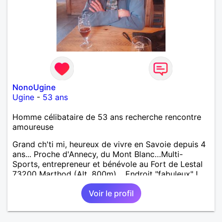
NonoUgine
Ugine
-
53 ans
Homme célibataire de 53 ans recherche rencontre
amoureuse
Grand ch'ti mi, heureux de vivre en Savoie depuis 4
ans... Proche d'Annecy, du Mont Blanc…Multi-
Sports, entrepreneur et bénévole au Fort de Lestal
73200 Marthod (Alt. 800m)… Endroit "fabuleux" !…
Enquêtes et tu me trouveras !
Voir le profil