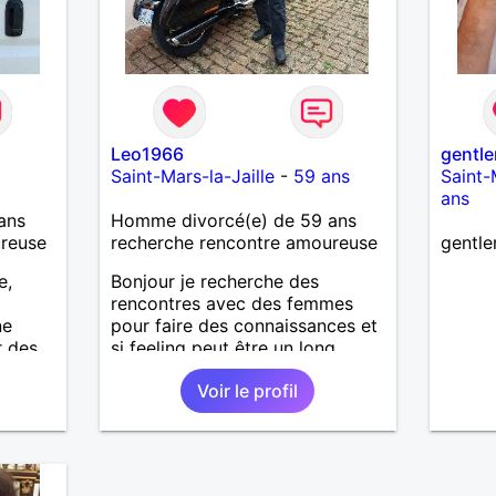
Leo1966
gentle
Saint-Mars-la-Jaille
-
59 ans
Saint-
ans
ans
Homme divorcé(e) de 59 ans
ureuse
recherche rencontre amoureuse
gentl
e,
Bonjour je recherche des
rencontres avec des femmes
ne
pour faire des connaissances et
r des
si feeling peut être un long
er,
chemin. Je laisse le destin nous
Voir le profil
ays
guider. Je suis un homme simple
honnête et fidèle.