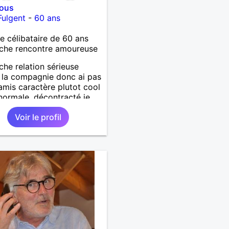
vous
Fulgent
-
60 ans
célibataire de 60 ans
che rencontre amoureuse
che relation sérieuse
e la compagnie donc ai pas
amis caractère plutot cool
 normale ,décontracté je
is rencontrer une
Voir le profil
ne aimant la nature
lage ,quelqu'un de simple
urel à vos claviers
ames