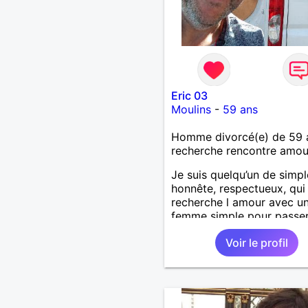
Eric 03
Moulins
-
59 ans
Homme divorcé(e) de 59 
recherche rencontre amo
Je suis quelqu’un de simpl
honnête, respectueux, qui
recherche l amour avec u
femme simple pour passe
moments agréables :discut
Voir le profil
voyager, visiter d’autres p
sans prise de tête.