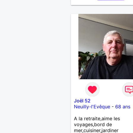
Joël 52
Neuilly-l'Evêque
-
68 ans
A la retraite,aime les
voyages,bord de
mer,cuisiner,jardiner