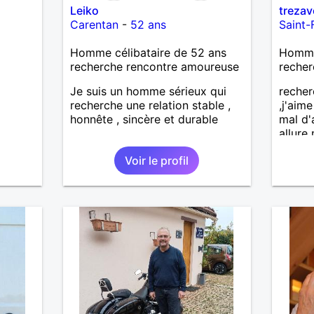
Leiko
treza
Carentan
-
52 ans
Saint-
Homme célibataire de 52 ans
Homme 
recherche rencontre amoureuse
recher
Je suis un homme sérieux qui
recher
recherche une relation stable ,
,j'aim
honnête , sincère et durable
mal d'
allure
voudra
Voir le profil
person
,brico
et nat
mesd