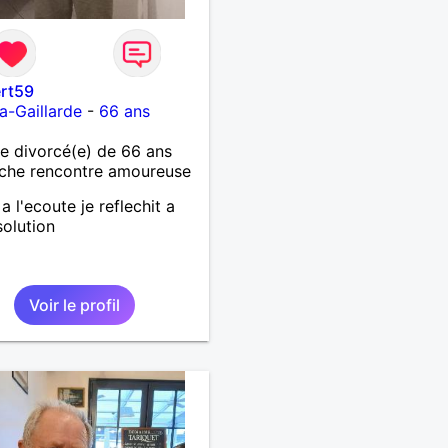
ert59
la-Gaillarde
-
66 ans
 divorcé(e) de 66 ans
che rencontre amoureuse
 a l'ecoute je reflechit a
solution
Voir le profil