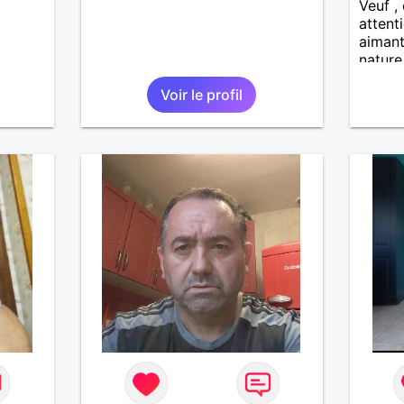
Veuf , 
attenti
aimant
nature
dans u
Voir le profil
Reche
enviro
pour fi
serein
harmon