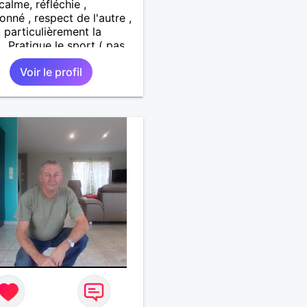
calme, réfléchie ,
onné , respect de l'autre ,
 particulièrement la
 . Pratique le sport ( pas
ne salle) et la randonnée.
Voir le profil
rche personne (50 km
n autour de saint étienne)
nir le reste de ma vie ,
ement , en parfaite
ie et confiance.