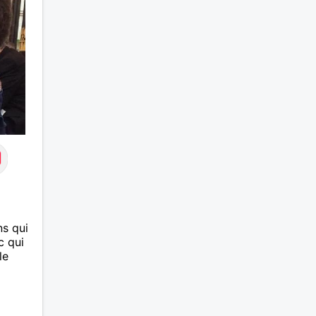
s qui
c qui
le