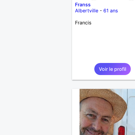
Franss
Albertville
-
61 ans
Francis
Voir le profil