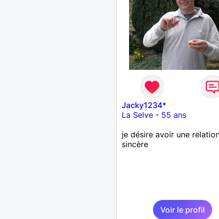
Jacky1234*
La Selve
-
55 ans
je désire avoir une relatio
sincère
Voir le profil