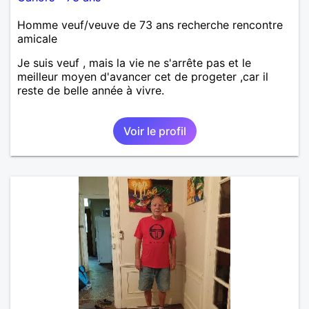
Homme veuf/veuve de 73 ans recherche rencontre
amicale
Je suis veuf , mais la vie ne s'arrête pas et le
meilleur moyen d'avancer cet de progeter ,car il
reste de belle année à vivre.
Voir le profil