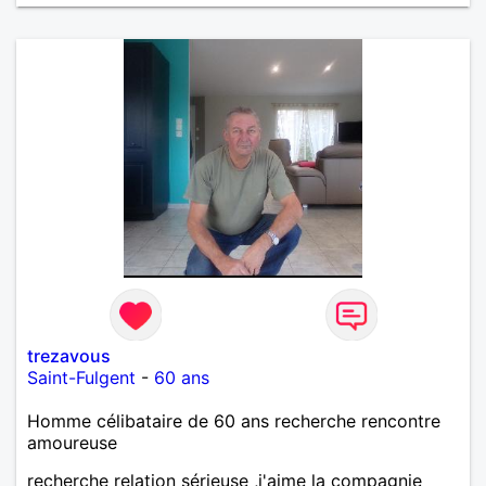
de tout dire en quelques lignes. En revanche, vous
pouvez me contacter pour avoir plus
d'informations. A bientôt
trezavous
Saint-Fulgent
-
60 ans
Homme célibataire de 60 ans recherche rencontre
amoureuse
recherche relation sérieuse ,j'aime la compagnie