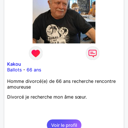
Kakou
Ballots
-
66 ans
Homme divorcé(e) de 66 ans recherche rencontre
amoureuse
Divorcé je recherche mon âme sœur.
Voir le profil