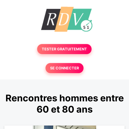
TESTER GRATUITEMENT
SE CONNECTER
Rencontres hommes entre
60 et 80 ans