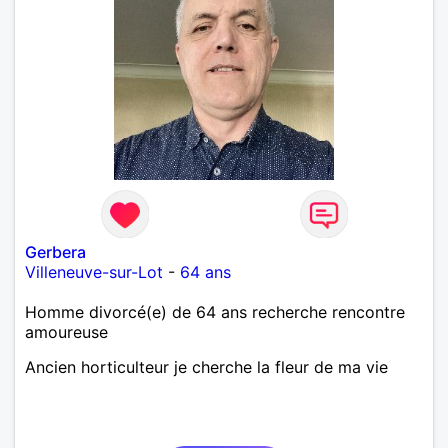
Gerbera
Villeneuve-sur-Lot
-
64 ans
Homme divorcé(e) de 64 ans recherche rencontre
amoureuse
Ancien horticulteur je cherche la fleur de ma vie