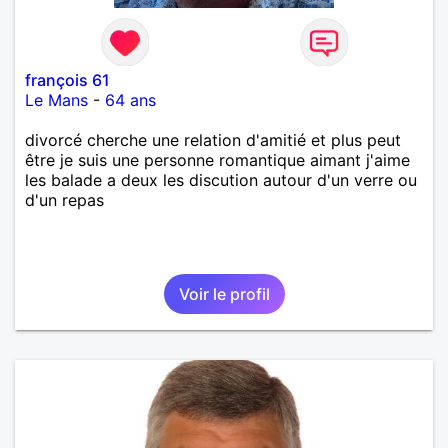
françois 61
Le Mans
-
64 ans
divorcé cherche une relation d'amitié et plus peut
être je suis une personne romantique aimant j'aime
les balade a deux les discution autour d'un verre ou
d'un repas
Voir le profil