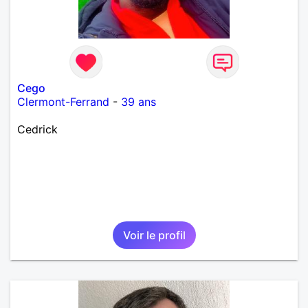
Cego
Clermont-Ferrand
-
39 ans
Cedrick
Voir le profil