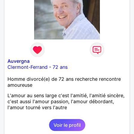
Auvergna
Clermont-Ferrand
-
72 ans
Homme divorcé(e) de 72 ans recherche rencontre
amoureuse
L'amour au sens large c'est l'amitié, l'amitié sincère,
c'est aussi l'amour passion, l'amour débordant,
l'amour tourné vers l'autre
Voir le profil