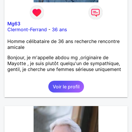
Mg63
Clermont-Ferrand
-
36 ans
Homme célibataire de 36 ans recherche rencontre
amicale
Bonjour, je m'appelle abdou mg ,originaire de
Mayotte , je suis plutôt quelqu'un de sympathique,
gentil, je cherche une femmes sérieuse uniquement
Voir le profil