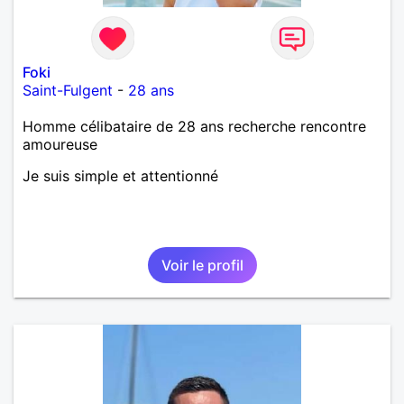
Foki
Saint-Fulgent
-
28 ans
Homme célibataire de 28 ans recherche rencontre
amoureuse
Je suis simple et attentionné
Voir le profil