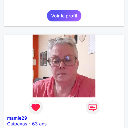
Voir le profil
mamie29
Guipavas
-
63 ans