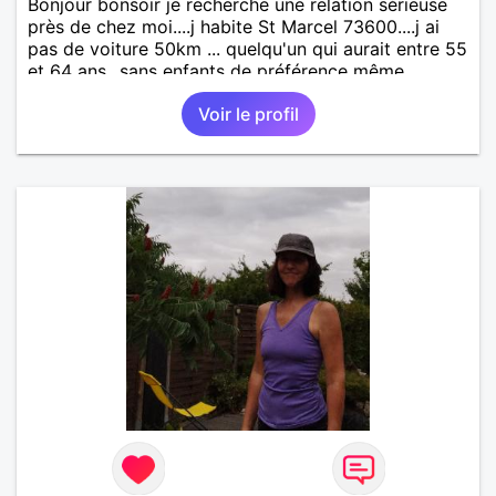
Bonjour bonsoir je recherche une relation sérieuse
près de chez moi....j habite St Marcel 73600....j ai
pas de voiture 50km ... quelqu'un qui aurait entre 55
et 64 ans...sans enfants de préférence même
adultes et qui n aurait garder aucun contact avec
Voir le profil
une où plusieurs ex...si vous correspondez à ma
recherche ecrivez moi je vous répondrai...