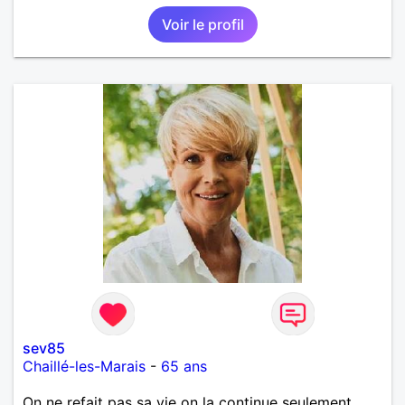
Voir le profil
sev85
Chaillé-les-Marais
-
65 ans
On ne refait pas sa vie on la continue seulement.