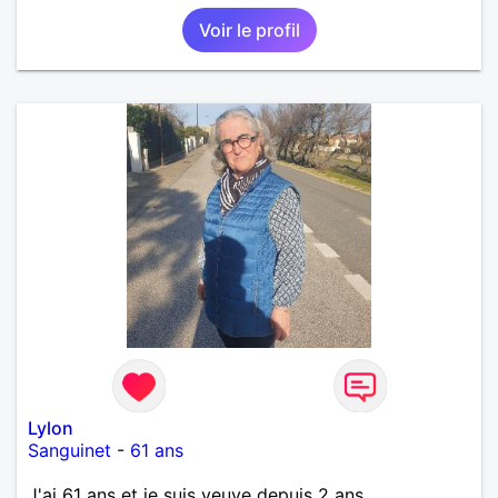
Voir le profil
Lylon
Sanguinet
-
61 ans
J'ai 61 ans et je suis veuve depuis 2 ans