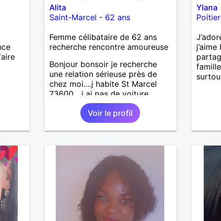
Alita
Ylana
Saint-Marcel
-
62 ans
Poitier
Femme célibataire de 62 ans
J’ador
nce
recherche rencontre amoureuse
j’aime 
faire
parta
Bonjour bonsoir je recherche
famille
une relation sérieuse près de
surtou
chez moi....j habite St Marcel
73600....j ai pas de voiture
50km ... quelqu'un qui aurait
Voir le profil
entre 55 et 64 ans...sans enfants
de préférence même adultes et
qui n aurait garder aucun
contact avec une où plusieurs
ex...si vous correspondez à ma
recherche ecrivez moi je vous
répondrai...