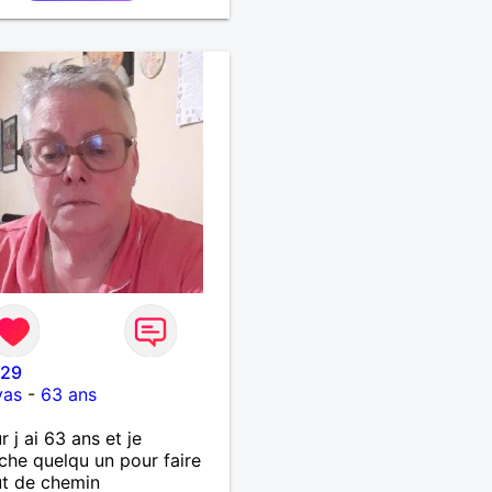
e29
vas
-
63 ans
r j ai 63 ans et je
che quelqu un pour faire
t de chemin