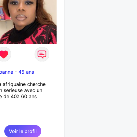
8
rbanne
-
45 ans
afriquaine cherche
on serieuse avec un
 de 40à 60 ans
Voir le profil