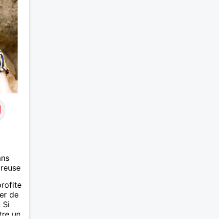
ans
ureuse
rofite
ser de
 Si
tre un