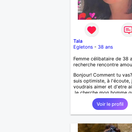
Tala
Egletons
-
38 ans
Femme célibataire de 38 
recherche rencontre amo
Bonjour! Comment tu vas?
suis optimiste, à l'écoute, 
voudrais aimer et d'etre a
Je cherche mon homme qu
38-48 ans. Aussi en Corre
Voir le profil
préférence ou dans son al
vu que je travaille en CDI 
ne peux pas souvent voy
loin. Merci. Bon chance à t
monde.