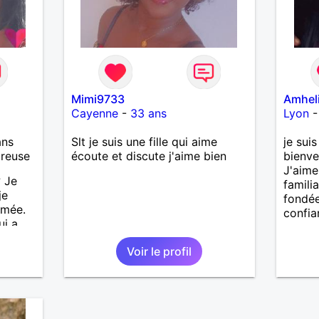
Mimi9733
Amhel
Cayenne
-
33 ans
Lyon
ans
Slt je suis une fille qui aime
je sui
ureuse
écoute et discute j'aime bien
bienve
J'aime 
 Je
familia
je
fondée
imée.
confia
i a
se en
Voir le profil
entour
et je
ager
out le