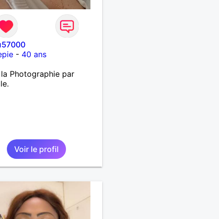
u57000
epie
-
40 ans
 la Photographie par
le.
Voir le profil