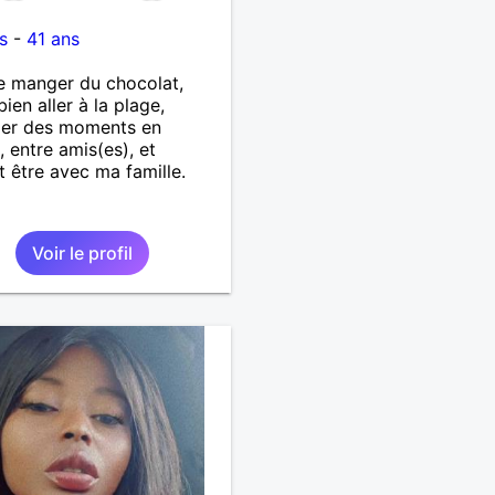
s
-
41 ans
e manger du chocolat,
bien aller à la plage,
ger des moments en
, entre amis(es), et
t être avec ma famille.
Voir le profil