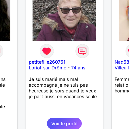
petitefille260751
Nad5
Loriol-sur-Drôme
-
74 ans
Villeu
ans
Je suis marié mais mal
Femme 
ale
accompagné je ne suis pas
relati
heureuse je sors quand je veux
homme
je part aussi en vacances seule
le.
Voir le profil