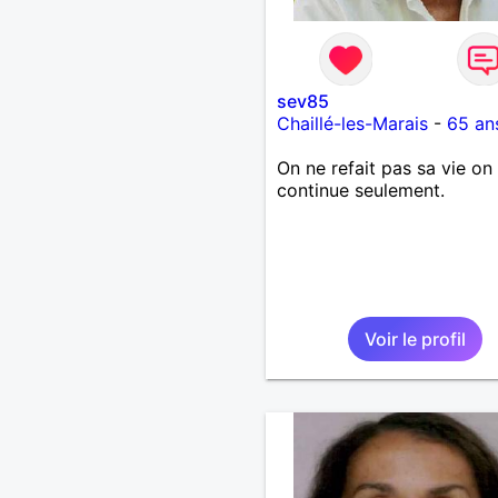
sev85
Chaillé-les-Marais
-
65 an
On ne refait pas sa vie on 
continue seulement.
Voir le profil