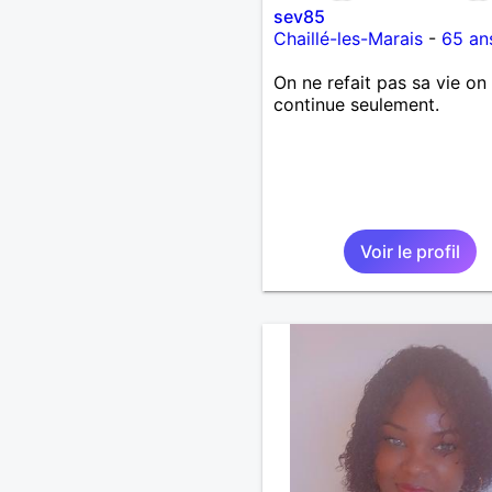
sev85
Chaillé-les-Marais
-
65 an
On ne refait pas sa vie on 
continue seulement.
Voir le profil