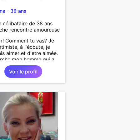
ns
-
38 ans
célibataire de 38 ans
che rencontre amoureuse
r! Comment tu vas? Je
timiste, à l'écoute, je
is aimer et d'etre aimée.
erche mon homme qui a
ans. Aussi en Correse en
Voir le profil
ence ou dans son alentour
je travaille en CDI et je
x pas souvent voyager
Merci. Bon chance à tout le
.