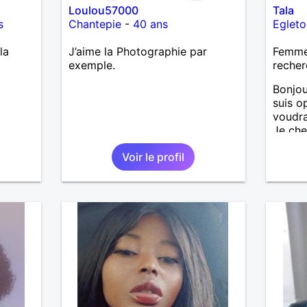
Loulou57000
Tala
s
Chantepie
-
40 ans
Egleto
la
J’aime la Photographie par
Femme 
exemple.
recher
Bonjou
suis op
voudra
Je ch
38-48 
Voir le profil
préfér
vu que 
ne peu
loin. 
monde