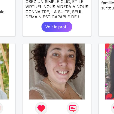
OSEZ UN SIMPLE CLIC, ET LE
famille
VIRTUEL NOUS AIDERA A NOUS
surtou
le.
CONNAITRE, LA SUITE, SEUL
DEMAIN EST CAPABLE DE L
ECRIRE; J AIMERAIS
Voir le profil
RENCONTRER, LA COMPLICITE,
LE PARTAGE DES BELLES
CHOSES DE LA VIE : BALADES,
VOYAGES EN FRANCE OU
AILLEURS. ETRE A L ECOUTE
DE L AUTRE, ET LA VIE SERA
PLUS BELLE
ENCORE.....................