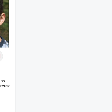
ans
ureuse