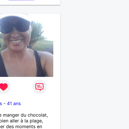
s
-
41 ans
e manger du chocolat,
bien aller à la plage,
ger des moments en