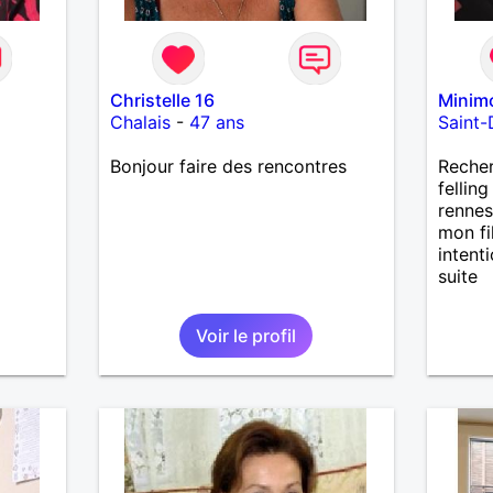
Christelle 16
Minim
Chalais
-
47 ans
Saint-
Bonjour faire des rencontres
Recher
fellin
rennes
mon fi
intent
suite
Voir le profil