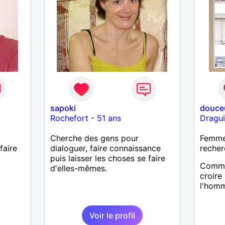
sapoki
douceu
Rochefort
-
51 ans
Dragu
Cherche des gens pour
Femme 
faire
dialoguer, faire connaissance
recher
puis laisser les choses se faire
Comme 
d'elles-mêmes.
croire
l'homm
Voir le profil