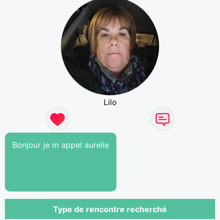
Lilo
Bonjour je m appel aurelie
Type de rencontre recherché