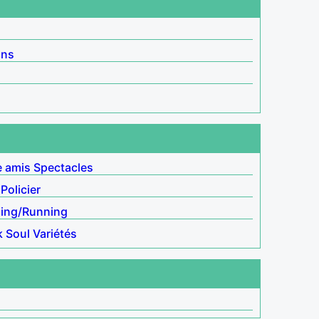
ins
e amis
Spectacles
Policier
ing/Running
k
Soul
Variétés