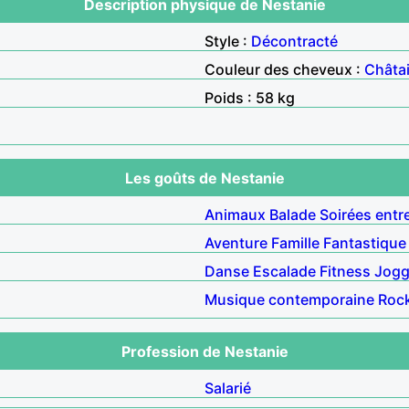
Description physique de Nestanie
Style :
Décontracté
Couleur des cheveux :
Châta
Poids : 58 kg
Les goûts de Nestanie
Animaux
Balade
Soirées entr
Aventure
Famille
Fantastique
Danse
Escalade
Fitness
Jogg
Musique contemporaine
Roc
Profession de Nestanie
Salarié