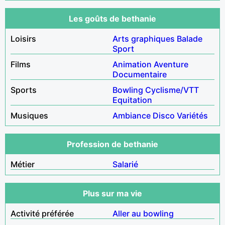
Les goûts de bethanie
Loisirs
Arts graphiques
Balade
Sport
Films
Animation
Aventure
Documentaire
Sports
Bowling
Cyclisme/VTT
Equitation
Musiques
Ambiance
Disco
Variétés
Profession de bethanie
Métier
Salarié
Plus sur ma vie
Activité préférée
Aller au bowling