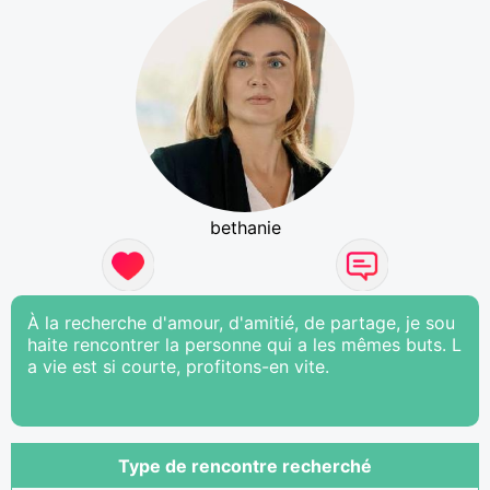
bethanie
À la recherche d'amour, d'amitié, de partage, je sou
haite rencontrer la personne qui a les mêmes buts. L
a vie est si courte, profitons-en vite.
Type de rencontre recherché