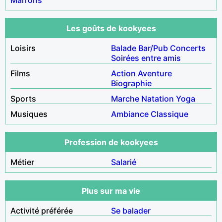
Les goûts de kookyees
Loisirs
Balade
Bar/Pub
Concerts
Soirées entre amis
Films
Action
Aventure
Biographie
Sports
Marche
Natation
Yoga
Musiques
Ambiance
Classique
Profession de kookyees
Métier
Salarié
Plus sur ma vie
Activité préférée
Se balader