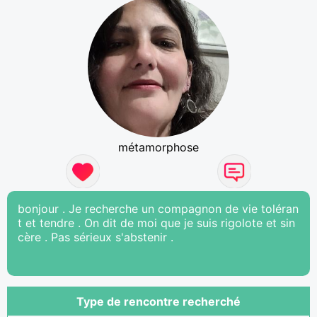
métamorphose
bonjour . Je recherche un compagnon de vie toléran
t et tendre . On dit de moi que je suis rigolote et sin
cère . Pas sérieux s'abstenir .
Type de rencontre recherché