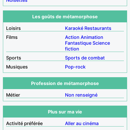
Les goûts de métamorphose
Loisirs
Karaoké
Restaurants
Films
Action
Animation
Fantastique
Science
fiction
Sports
Sports de combat
Musiques
Pop-rock
Profession de métamorphose
Métier
Non renseigné
Plus sur ma vie
Activité préférée
Aller au cinéma