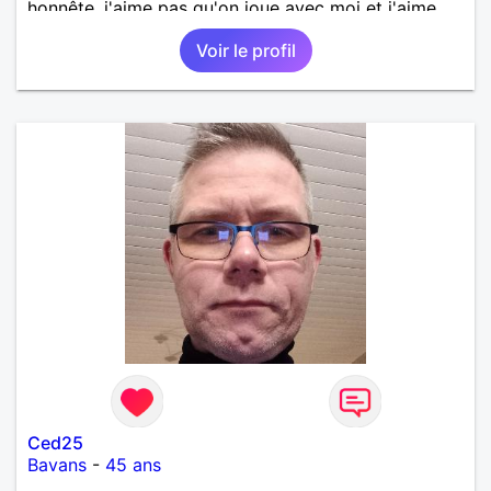
honnête, j'aime pas qu'on joue avec moi et j'aime
pas les mensonges. Je cherche une relation
Voir le profil
amoureuse et sérieuse.
Ced25
Bavans
-
45 ans