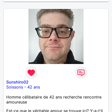
œuvre » disait Arthur Schopenhauer, philosophe
allemand que j’adore. J’aime discuter sans pour
autant être trop locace. Je suis bourré de qualités
avec très peu de défauts. Je suis altruiste,
bienveillant, empathique, attentionné, honnête,
respectueux, doux de caractère et compréhensif : je
laisse « glisser » beaucoup de choses. Mais ne vous
m’éprenez pas Mesdames, si une personne que
j’aime me trahit une fois, il n’y aura pas de seconde
chance et je l’effacerai à « vitam eternam ».
Néanmoins, je suis un tout petit peu maniaque ainsi
qu’impatient. J’essaye de faire des efforts. Rien de
bien dramatique ! Du moins je le pense……Je suis un
homme facile à vivre. À vous si vous le souhaitez,
d’apprendre à me connaître davantage. J’en serai
ravi….A très bientôt je l’espère.
Sunshiro02
Soissons
-
42 ans
Homme célibataire de 42 ans recherche rencontre
amoureuse
Est-ce que le véritable amour se trouve ici? Y-a-t'il