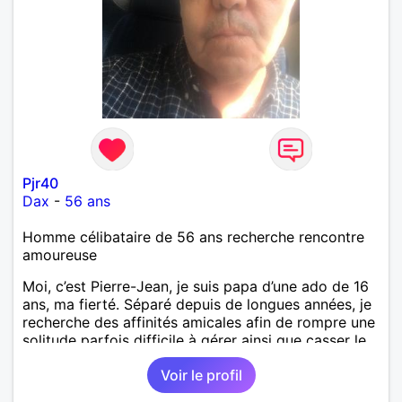
Pjr40
Dax
-
56 ans
Homme célibataire de 56 ans recherche rencontre
amoureuse
Moi, c’est Pierre-Jean, je suis papa d’une ado de 16
ans, ma fierté. Séparé depuis de longues années, je
recherche des affinités amicales afin de rompre une
solitude parfois difficile à gérer ainsi que casser le
vague à l’âme. L’amitié reste extrêmement
Voir le profil
importante à mes yeux mais peut se décliner en des
sentiments plus puissants. « Le temps fera son