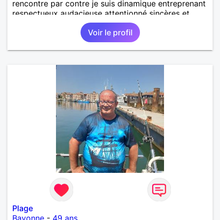
rencontre par contre je suis dinamique entreprenant
respectueux audacieuse attentionné sincères et
expressif et j' aime surtout les câlins et à les
Voir le profil
partager avec humour et amour bisous à+ à bientôt
Plage
Bayonne
-
49 ans