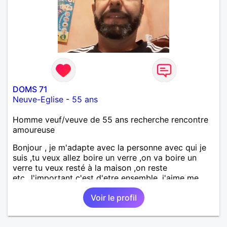
DOMS 71
Neuve-Eglise
-
55 ans
Homme veuf/veuve de 55 ans recherche rencontre
amoureuse
Bonjour , je m'adapte avec la personne avec qui je
suis ,tu veux allez boire un verre ,on va boire un
verre tu veux resté à la maison ,on reste
etc...l'important c'est d'etre ensemble .j'aime me
balader , faire du sport , regarder des film , aller au
Voir le profil
théatre etc et j'aime par dessus tous rire