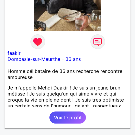
faakir
Dombasle-sur-Meurthe
-
36 ans
Homme célibataire de 36 ans recherche rencontre
amoureuse
Je m'appelle Mehdi Daakir ! Je suis un jeune brun
métisse ! Je suis quelqu'un qui aime vivre et qui
croque la vie en pleine dent ! Je suis très optimiste ,
un certain sens de l'humour , galant , respectueux
mais parfois un peu maladroit et timide ! Je
Voir le profil
recherche de nouvelles rencontres et plus si
affinités ! Qui ne tente rien n'a rien !