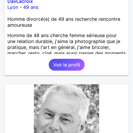
DavLacroix
Lyon
-
49 ans
Homme divorcé(e) de 49 ans recherche rencontre
amoureuse
Homme de 48 ans cherche femme sérieuse pour
une relation durable, j'aime la photographie que je
pratique, mais l'art en général, j'aime bricoler,
marcher, resto, ciné, mais aussi passer des moments
calme devant un bon film ou une série avec un
Voir le profil
plateau repas. le reste est à découvrir.