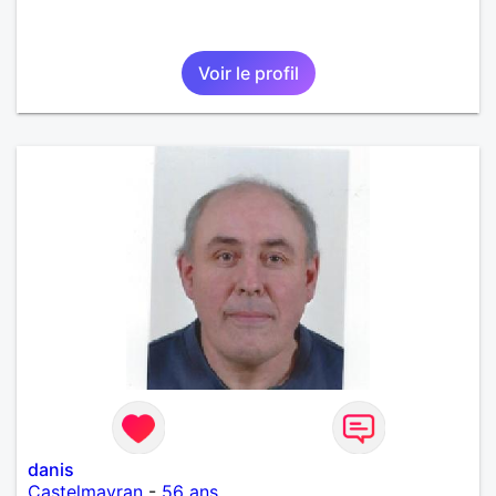
Voir le profil
danis
Castelmayran
-
56 ans