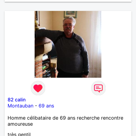
attiré par des femmes ayant la cinquantaine ,belles
dans leurs têtes et dans leurs corps. Féminines
naturellement ,sans fards ,ni excès A vous de jouer
Mesdames 😉
82 calin
Montauban
-
69 ans
Homme célibataire de 69 ans recherche rencontre
amoureuse
très gentil