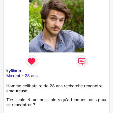
kylliann
Maxent
-
28 ans
Homme célibataire de 28 ans recherche rencontre
amoureuse
T'es seule et moi aussi alors qu'attendons nous pour
se rencontrer ?