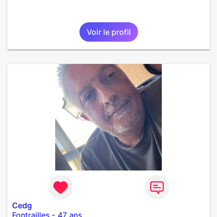
Voir le profil
Cedg
Fontrailles
-
47 ans