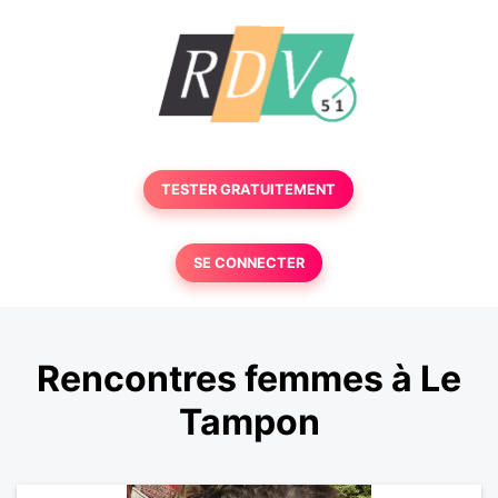
TESTER GRATUITEMENT
SE CONNECTER
Rencontres femmes à Le
Tampon