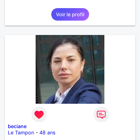
Voir le profil
beciane
Le Tampon
-
48 ans