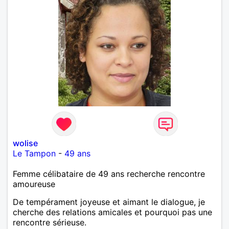
wolise
Le Tampon
-
49 ans
Femme célibataire de 49 ans recherche rencontre
amoureuse
De tempérament joyeuse et aimant le dialogue, je
cherche des relations amicales et pourquoi pas une
rencontre sérieuse.