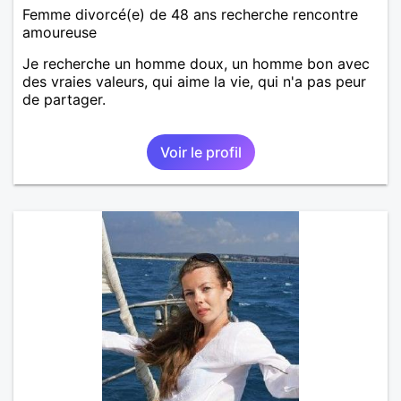
Femme divorcé(e) de 48 ans recherche rencontre
amoureuse
Je recherche un homme doux, un homme bon avec
des vraies valeurs, qui aime la vie, qui n'a pas peur
de partager.
Voir le profil