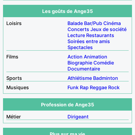
Les goûts de Ange35
Loisirs
Balade
Bar/Pub
Cinéma
Concerts
Jeux de société
Lecture
Restaurants
Soirées entre amis
Spectacles
Films
Action
Animation
Biographie
Comédie
Documentaire
Sports
Athlétisme
Badminton
Musiques
Funk
Rap
Reggae
Rock
Profession de Ange35
Métier
Dirigeant
Plus sur ma vie