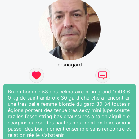
brunogard
Bruno homme 58 ans célibataire brun grand 1m98 6
0 kg de saint ambroix 30 gard cherche a rencontrer
une tres belle femme blonde du gard 30 34 toutes r
égions portent des tenue tres sexy mini jupe courte
raz les fesse string bas chaussures a talon aiguille e
scarpins cuissardes hautes pour relation faire amour
passer des bon moment ensemble sans rencontre et
relation réelle s'abstenir