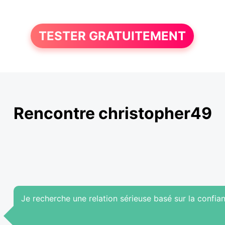
TESTER GRATUITEMENT
Rencontre christopher49
Je recherche une relation sérieuse basé sur la confia