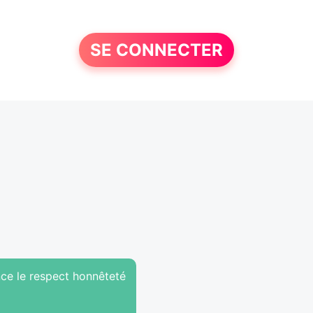
SE CONNECTER
nce le respect honnêteté