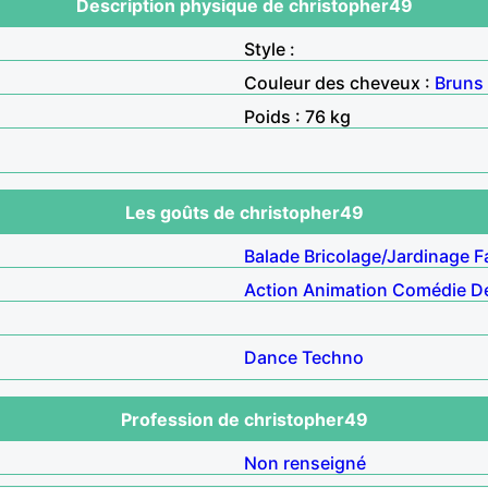
Description physique de christopher49
Style :
Couleur des cheveux :
Bruns
Poids : 76 kg
Les goûts de christopher49
Balade
Bricolage/Jardinage
F
Action
Animation
Comédie
D
Dance
Techno
Profession de christopher49
Non renseigné