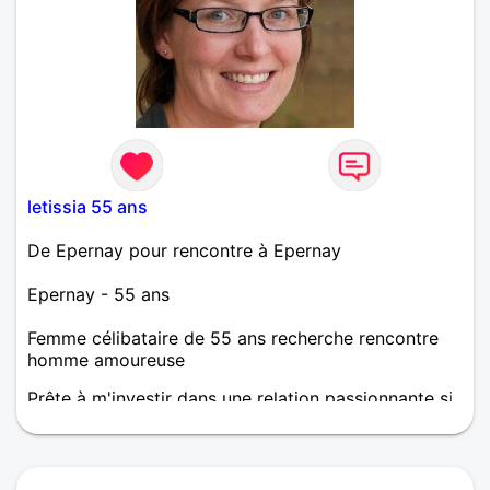
letissia 55 ans
De Epernay pour rencontre à Epernay
Epernay - 55 ans
Femme célibataire de 55 ans recherche rencontre
homme amoureuse
Prête à m'investir dans une relation passionnante si
feeling réciproque.