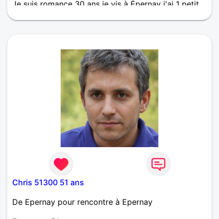
Je suis romance 30 ans je vis à Épernay j'ai 1 petit
garçon mère célibataire je suis à la recherche de ma
moitié
Chris 51300 51 ans
De Epernay pour rencontre à Epernay