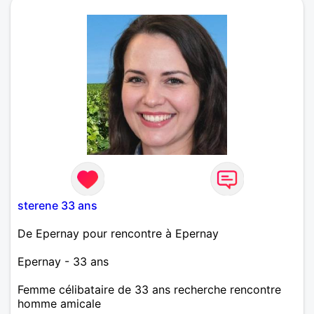
sterene 33 ans
De Epernay pour rencontre à Epernay
Epernay - 33 ans
Femme célibataire de 33 ans recherche rencontre
homme amicale