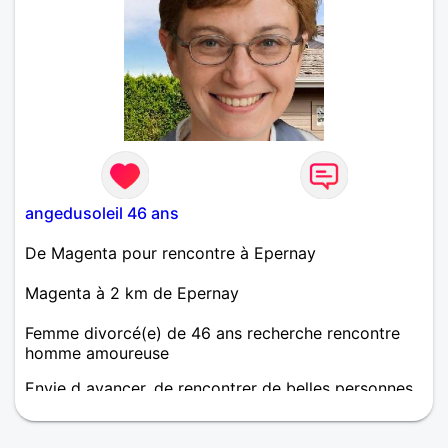
angedusoleil 46 ans
De Magenta pour rencontre à Epernay
Magenta à 2 km de Epernay
Femme divorcé(e) de 46 ans recherche rencontre
homme amoureuse
Envie d avancer, de rencontrer de belles personnes
et peut être trouver mon âme soeur. Partager,
donner, recevoir. Apprendre à se connaître et voir
ce que l avenir nous réserve !