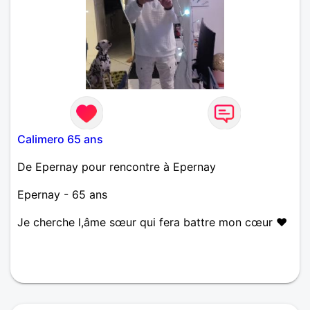
Calimero 65 ans
De Epernay pour rencontre à Epernay
Epernay - 65 ans
Je cherche l,âme sœur qui fera battre mon cœur ❤️