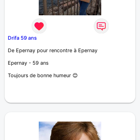
Drifa 59 ans
De Epernay pour rencontre à Epernay
Epernay - 59 ans
Toujours de bonne humeur 😊