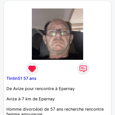
Tintin51 57 ans
De Avize pour rencontre à Epernay
Avize à 7 km de Epernay
Homme divorcé(e) de 57 ans recherche rencontre
femme amoureuse