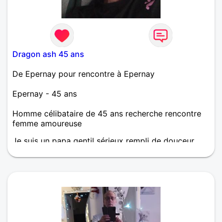
Dragon ash 45 ans
De Epernay pour rencontre à Epernay
Epernay - 45 ans
Homme célibataire de 45 ans recherche rencontre
femme amoureuse
Je suis un papa gentil sérieux rempli de douceur