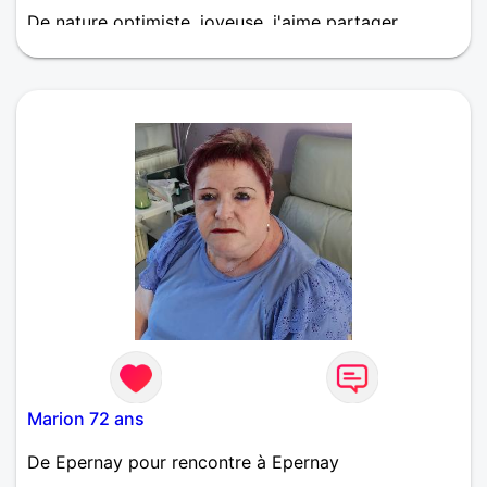
De nature optimiste, joyeuse, j'aime partager,
découvrir de nouvelles choses. Je suis ici pour faire
des rencontres amicales sur le secteur de Reims,
Epernayx,... Si du sérieux doit venir, he bien nous
verrons ce que cela pourra donner, je reste
optimiste...
Marion 72 ans
De Epernay pour rencontre à Epernay