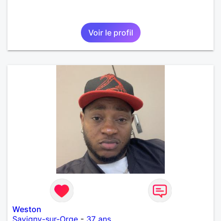
Voir le profil
Weston
Savigny-sur-Orge
-
37 ans