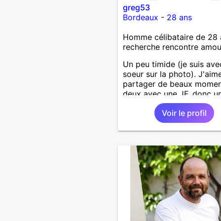
greg53
Bordeaux
-
28 ans
Homme célibataire de 28 
recherche rencontre amo
Un peu timide (je suis av
soeur sur la photo). J'aime
partager de beaux momen
deux avec une JF, donc u
rencontre sérieuse pleine
Voir le profil
d'espoir et de complicité !