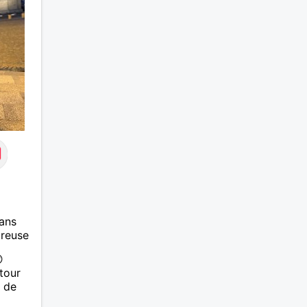
tout l
quasi 
presqu
de pre
randon
vacan
etc. A
aussi 
une bo
leftove
dernie
ou enc
un bon
soirée
conso
ah oui,
ans
d'orig
ureuse
montag
voulez

beauco
tour
footba
r de
d'inqu
pas à 