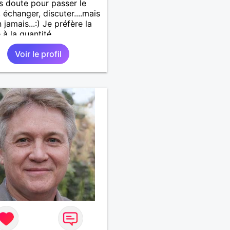
ns doute pour passer le
 échanger, discuter....mais
 jamais...:) Je préfère la
 à la quantité.
Voir le profil