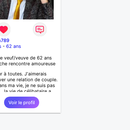
n789
s
-
62 ans
 veuf/veuve de 62 ans
che rencontre amoureuse
r à toutes. J'aimerais
ver une relation de couple.
ans ma vie, je ne suis pas
, la vie de célibataire a
ns côtés. Cependant, je
Voir le profil
ien l'avouer, une présence
ne me manque... Pour
 les qualités que vous
mes avez et qui nous
nt moins stupides. Comme