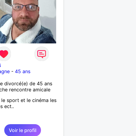
4
agne
-
45 ans
 divorcé(e) de 45 ans
che rencontre amicale
 le sport et le cinéma les
s ect..
Voir le profil