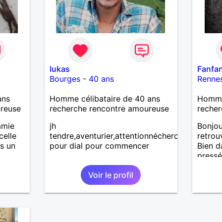
lukas
Fanfa
Bourges
-
40 ans
Renne
ans
Homme célibataire de 40 ans
Homme
ureuse
recherche rencontre amoureuse
recher
amie
jh
Bonjou
celle
tendre,aventurier,attentionnécherchef
retrou
as un
pour dial pour commencer
Bien d
pressé 
et
ses bo
Voir le profil
s
dois b
fémini
toutes
mesda
rende