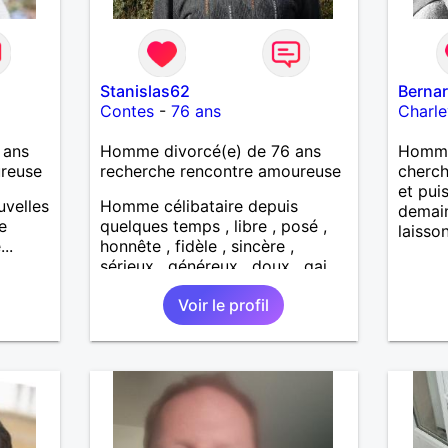
Stanislas62
Berna
Contes
-
76 ans
Charle
 ans
Homme divorcé(e) de 76 ans
Homme
ureuse
recherche rencontre amoureuse
cherch
et puis
uvelles
Homme célibataire depuis
demain
e
quelques temps , libre , posé ,
laisso
..
honnête , fidèle , sincère ,
sérieux , généreux , doux , gai ,
sympa , sociable , pas
Voir le profil
pantouflard , humour.. Ici pour
une relation stable , durable ,
dans un respect mutuel... je
n'aime pas la vulgarité , la
trahison , la violence , les
prétentieux ,les égoïstes... j'aime
: les sorties , la nature , la
marche / rando , la musique ,