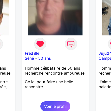
concerts , télé , ciné , sport ,
restos , amis , cuisiner ,
découvrir nos belles régions , le
Tour de France , la mer ,la forêt ,
la montagne , les balades ..
autres
Fréd ille
Juju2
Séné
-
50 ans
Camp
ans
Homme célibataire de 50 ans
Homme
ureuse
recherche rencontre amoureuse
recher
ntre
Cc ici pour faire une belle
J'aime
rée,
rencontre.
balade
Voir le profil