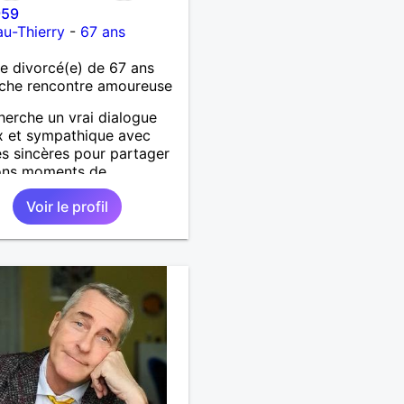
959
u-Thierry
-
67 ans
 divorcé(e) de 67 ans
che rencontre amoureuse
herche un vrai dialogue
x et sympathique avec
 sincères pour partager
ons moments de
cité.
Voir le profil