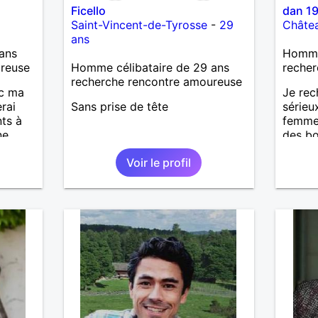
Ficello
dan 1
Saint-Vincent-de-Tyrosse
-
29
Châtea
ans
ans
Homme
ureuse
Homme célibataire de 29 ans
recher
recherche rencontre amoureuse
ec ma
Je rec
rai
Sans prise de tête
sérieu
ts à
femmes
ne
des b
compli
Voir le profil