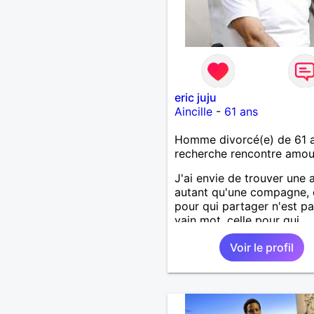
eric juju
Aincille
-
61 ans
Homme divorcé(e) de 61 
recherche rencontre amo
J'ai envie de trouver une 
autant qu'une compagne, 
pour qui partager n'est p
vain mot, celle pour qui
engagement, romantisme 
Voir le profil
sensualité ne sont pas de
valeurs dépassées.