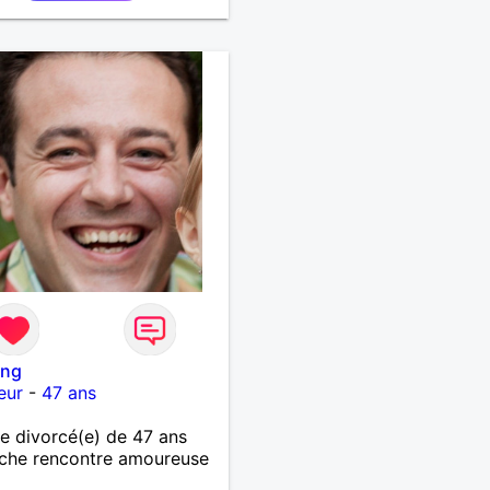
ing
eur
-
47 ans
 divorcé(e) de 47 ans
che rencontre amoureuse