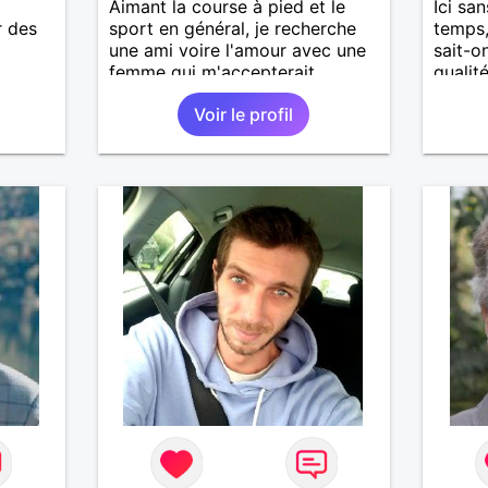
Aimant la course à pied et le
Ici sa
r des
sport en général, je recherche
temps,
une ami voire l'amour avec une
sait-on
femme qui m'accepterait
qualité
comme je suis..
Voir le profil