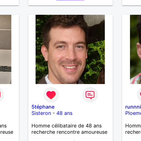
5téphane
runnn
Sisteron
-
48 ans
Ploem
ans
Homme célibataire de 48 ans
Homme
ureuse
recherche rencontre amoureuse
recher