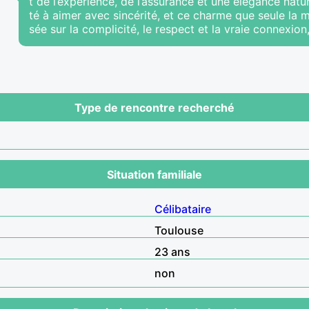
t de l’expérience, de l’assurance et une élégance nature
té à aimer avec sincérité, et ce charme que seule la m
sée sur la complicité, le respect et la vraie connexio
Type de rencontre recherché
Situation familiale
Célibataire
Toulouse
23 ans
non