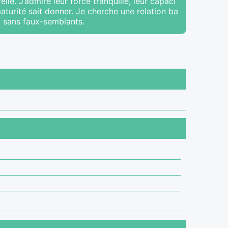
lle. J’admire leur force tranquille, leur capaci
aturité sait donner. Je cherche une relation ba
n, sans faux-semblants.