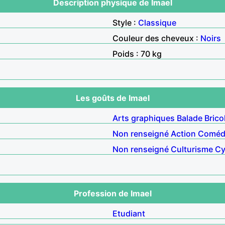
Description physique de Imael
Style :
Classique
Couleur des cheveux :
Noirs
Poids : 70 kg
Les goûts de Imael
Arts graphiques
Balade
Brico
Non renseigné
Action
Comédi
Non renseigné
Culturisme
Cy
Profession de Imael
Etudiant