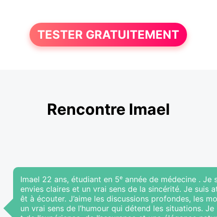
TESTER GRATUITEMENT
Rencontre Imael
Imael 22 ans, étudiant en 5ᵉ année de médecine . Je s
envies claires et un vrai sens de la sincérité. Je suis
êt à écouter. J’aime les discussions profondes, les mo
un vrai sens de l’humour qui détend les situations. Je