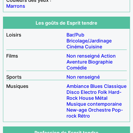
Marrons
Les goûts de Esprit tendre
Loisirs
Bar/Pub
Bricolage/Jardinage
Cinéma
Cuisine
Films
Non renseigné
Action
Aventure
Biographie
Comédie
Sports
Non renseigné
Musiques
Ambiance
Blues
Classique
Disco
Electro
Folk
Hard-
Rock
House
Métal
Musique contemporaine
New-age
Orchestre
Pop-
rock
Rétro
Profession de Esprit tendre