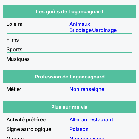
Les goûts de Logancagnard
Loisirs
Animaux
Bricolage/Jardinage
Films
Sports
Musiques
Profession de Logancagnard
Métier
Non renseigné
Plus sur ma vie
Activité préférée
Aller au restaurant
Signe astrologique
Poisson
Origine
Non renseigné