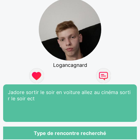
Logancagnard
Jadore sortir le soir en voiture allez au cinéma sorti
r le soir ect
Type de rencontre recherché