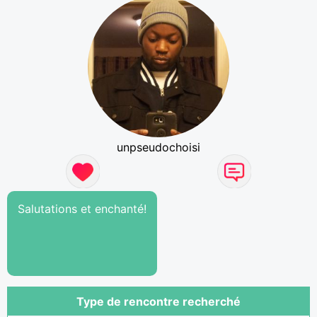
unpseudochoisi
Salutations et enchanté!
Type de rencontre recherché