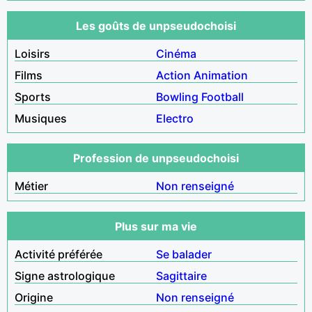
Les goûts de unpseudochoisi
Loisirs
Cinéma
Films
Action
Animation
Sports
Bowling
Football
Musiques
Electro
Profession de unpseudochoisi
Métier
Non renseigné
Plus sur ma vie
Activité préférée
Se balader
Signe astrologique
Sagittaire
Origine
Non renseigné